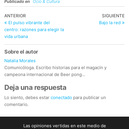
Publicado en
Ocio & Cultura
Navegación
Entrada
En
ANTERIOR
SIGUIENTE
anterior
si
El pulso vibrante del
Bajo la red
de
centro: razones para elegir la
entradas
vida urbana
Sobre el autor
Natalia Morales
Comunicóloga. Escribo historias para el magacín y
campeona internacional de Beer pong...
Deja una respuesta
Lo siento, debes estar
conectado
para publicar un
comentario.
Las opiniones vertidas en este medio de